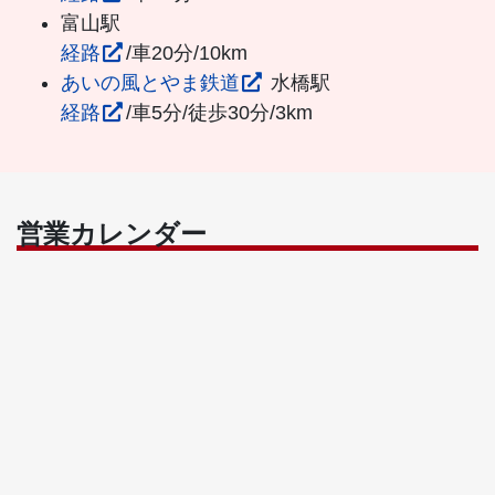
富山駅
経路
/車20分/10km
あいの風とやま鉄道
水橋駅
経路
/車5分/徒歩30分/3km
営業カレンダー