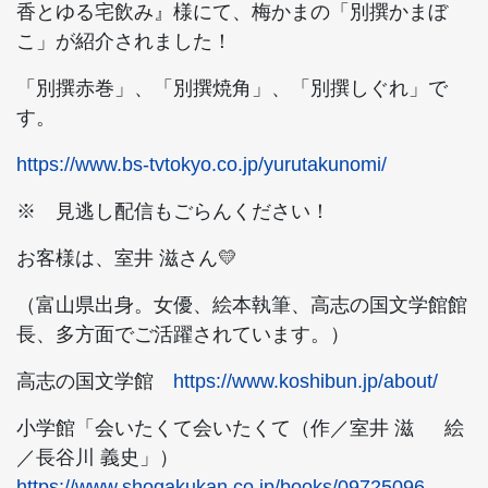
香とゆる宅飲み』様にて、梅かまの「別撰かまぼ
こ」が紹介されました！
「別撰赤巻」、「別撰焼角」、「別撰しぐれ」で
す。
https://www.bs-tvtokyo.co.jp/yurutakunomi/
※ 見逃し配信もごらんください！
お客様は、室井 滋さん💛
（富山県出身。女優、絵本執筆、高志の国文学館館
長、多方面でご活躍されています。）
高志の国文学館
https://www.koshibun.jp/about/
小学館「会いたくて会いたくて（作／室井 滋 絵
／長谷川 義史」）
https://www.shogakukan.co.jp/books/09725096